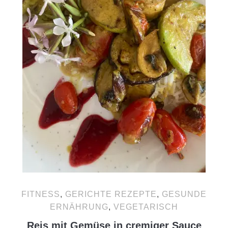
FITNESS
,
GERICHTE REZEPTE
,
GESUNDE
ERNÄHRUNG
,
VEGETARISCH
Reis mit Gemüse in cremiger Sauce