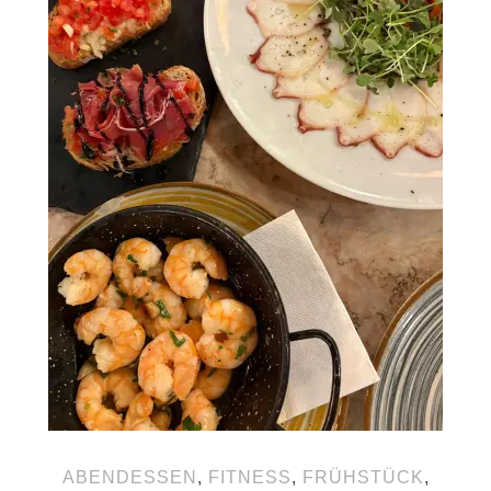
ABENDESSEN
,
FITNESS
,
FRÜHSTÜCK
,