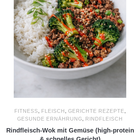
FITNESS
,
FLEISCH
,
GERICHTE REZEPTE
,
GESUNDE ERNÄHRUNG
,
RINDFLEISCH
Rindfleisch-Wok mit Gemüse (high-protein
& schnelles Gericht)