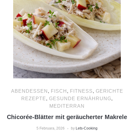
ABENDESSEN
,
FISCH
,
FITNESS
,
GERICHTE
REZEPTE
,
GESUNDE ERNÄHRUNG
,
MEDITERRAN
Chicorée-Blätter mit geräucherter Makrele
5 Februara, 2026
by
Lets-Cooking