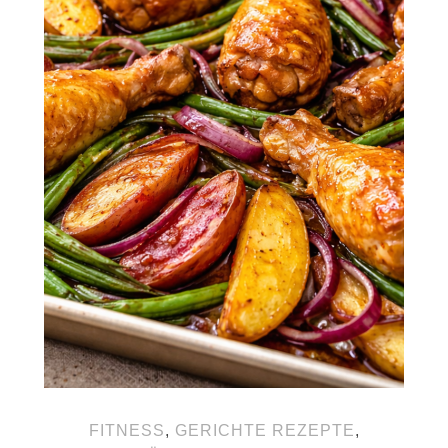
FITNESS
,
GERICHTE REZEPTE
,