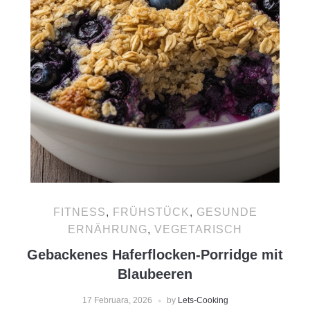
FITNESS
,
FRÜHSTÜCK
,
GESUNDE
ERNÄHRUNG
,
VEGETARISCH
Gebackenes Haferflocken-Porridge mit
Blaubeeren
17 Februara, 2026
by
Lets-Cooking