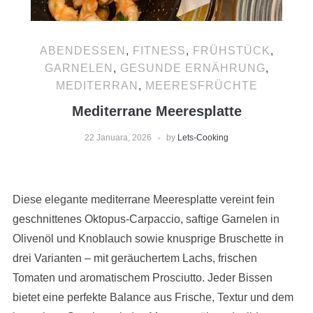
ABENDESSEN
,
FITNESS
,
FRÜHSTÜCK
,
GARNELEN
,
GESUNDE ERNÄHRUNG
,
MEDITERRAN
,
MEERESFRÜCHTE
Mediterrane Meeresplatte
22 Januara, 2026
by
Lets-Cooking
Diese elegante mediterrane Meeresplatte vereint fein
geschnittenes Oktopus-Carpaccio, saftige Garnelen in
Olivenöl und Knoblauch sowie knusprige Bruschette in
drei Varianten – mit geräuchertem Lachs, frischen
Tomaten und aromatischem Prosciutto. Jeder Bissen
bietet eine perfekte Balance aus Frische, Textur und dem