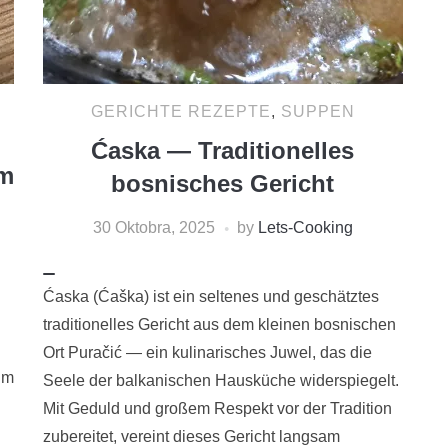
GERICHTE REZEPTE
,
SUPPEN
Ćaska — Traditionelles
em
bosnisches Gericht
30 Oktobra, 2025
by
Lets-Cooking
Ćaska (Ćaška) ist ein seltenes und geschätztes
traditionelles Gericht aus dem kleinen bosnischen
Ort Puračić — ein kulinarisches Juwel, das die
im
Seele der balkanischen Hausküche widerspiegelt.
Mit Geduld und großem Respekt vor der Tradition
zubereitet, vereint dieses Gericht langsam