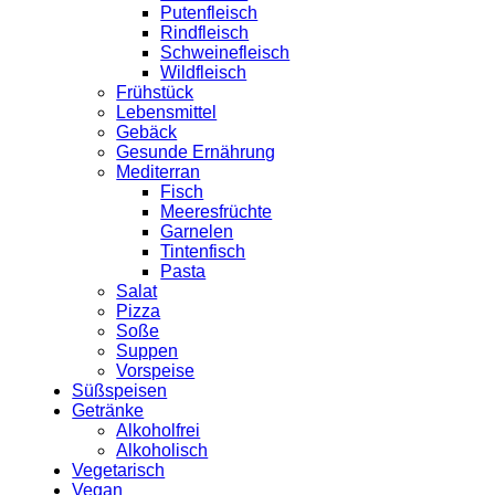
Putenfleisch
Rindfleisch
Schweinefleisch
Wildfleisch
Frühstück
Lebensmittel
Gebäck
Gesunde Ernährung
Mediterran
Fisch
Meeresfrüchte
Garnelen
Tintenfisch
Pasta
Salat
Pizza
Soße
Suppen
Vorspeise
Süßspeisen
Getränke
Alkoholfrei
Alkoholisch
Vegetarisch
Vegan