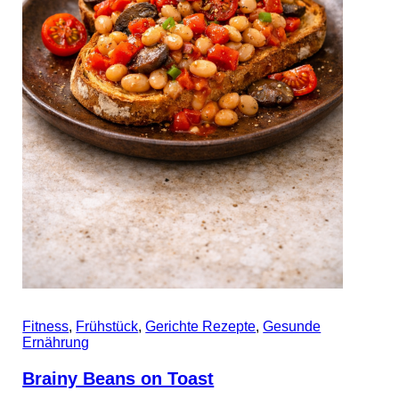
Fitness
,
Frühstück
,
Gerichte Rezepte
,
Gesunde
Ernährung
Brainy Beans on Toast