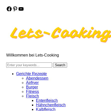
Facebook
Pinterest
YouTube
Willkommen bei Lets-Cooking
Gerichte Rezepte
Abendessen
Airfryer
Burger
Fitness
Fleisch
Entenfleisch
Hähnchenfleisch
Kalbfleisch