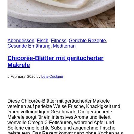
Abendessen
,
Fisch
,
Fitness
,
Gerichte Rezepte
,
Gesunde Ernährung
,
Mediterran
Chicorée-Blätter mit geräucherter
Makrele
5 Februara, 2026
by
Lets-Cooking
Diese Chicorée-Blätter mit geräucherter Makrele
vereinen auf perfekte Weise Frische, Knackigkeit und
einen vollmundigen Geschmack. Die geräucherte
Makrele sorgt für ein intensives Aroma und liefert
wertvolle Omega-3-Fettsäuren, während Apfel und
Sellerie eine leichte Süße und angenehme Frische
beisteuern. Das Rezept kommt ganz ohne Kochen aus,