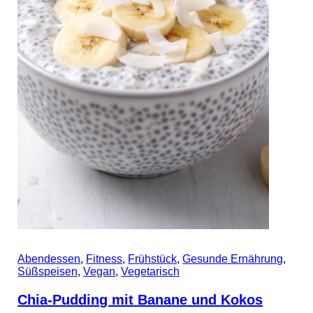
Abendessen
,
Fitness
,
Frühstück
,
Gesunde Ernährung
,
Süßspeisen
,
Vegan
,
Vegetarisch
Chia-Pudding mit Banane und Kokos