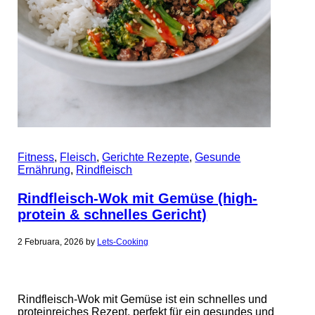
Fitness
,
Fleisch
,
Gerichte Rezepte
,
Gesunde
Ernährung
,
Rindfleisch
Rindfleisch-Wok mit Gemüse (high-
protein & schnelles Gericht)
2 Februara, 2026
by
Lets-Cooking
Rindfleisch-Wok mit Gemüse ist ein schnelles und
proteinreiches Rezept, perfekt für ein gesundes und