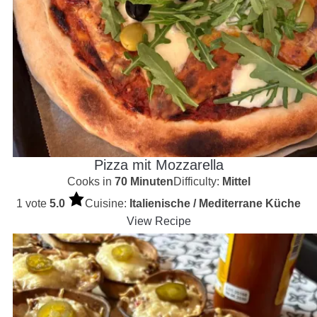
Pizza mit Mozzarella
Cooks in
70 Minuten
Difficulty:
Mittel
1 vote
5.0
Cuisine:
Italienische / Mediterrane Küche
View Recipe