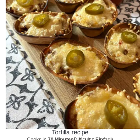
Tortilla recipe
Cooks in
70 Minuten
Difficulty:
Einfach