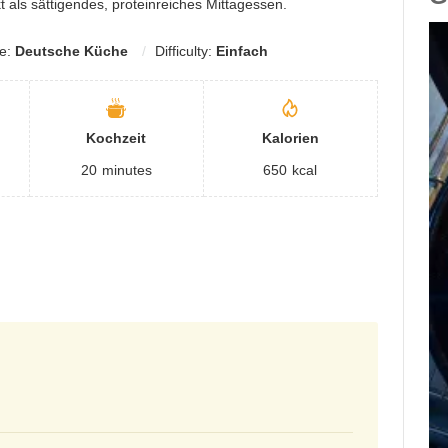
od
t als sättigendes, proteinreiches Mittagessen.
by
ne:
Deutsche Küche
Difficulty:
Einfach
Ca
Fo
gl
We
Kochzeit
Kalorien
20
minutes
650
kcal
A
h
Wa
K
Au
l
noc
Le
c