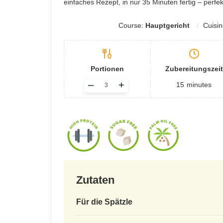
einfaches Rezept, in nur 35 Minuten fertig – perfek
Course:
Hauptgericht
Cuisi
Portionen
Zubereitungszeit
Adjust
–
+
15
minutes
servings
Zutaten
Für die Spätzle