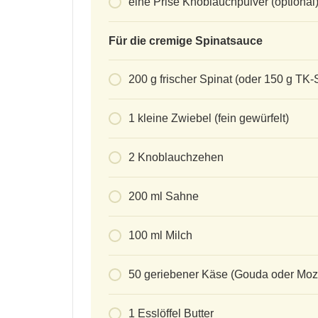
eine Prise Knoblauchpulver (optional
Für die cremige Spinatsauce
200
g
frischer Spinat (oder 150 g TK-
1
kleine Zwiebel (fein gewürfelt)
2
Knoblauchzehen
200
ml
Sahne
100
ml
Milch
50
geriebener Käse (Gouda oder Mozz
1
Esslöffel Butter