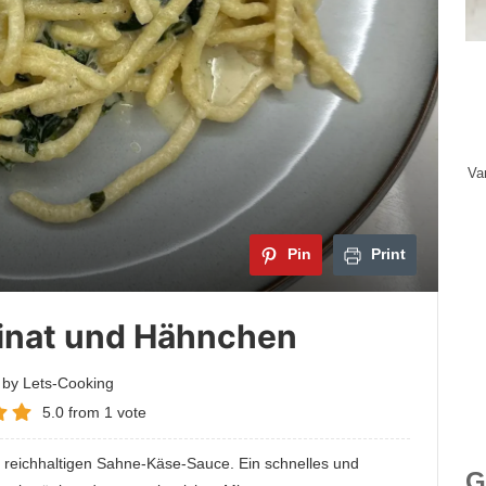
Va
M
cr
fe
Pin
Print
An
Va
pinat und Hähnchen
Gä
e
 by Lets-Cooking
e
5.0
from
1
vote
is
Ma
 reichhaltigen Sahne-Käse-Sauce. Ein schnelles und
S
G