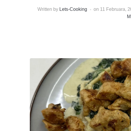
Written by
Lets-Cooking
on
11 Februara, 
M