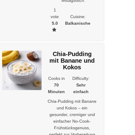
Mittagstisch.
1
vote
Cuisine:
5.0
Balkanische
Chia-Pudding
mit Banane und
Kokos
Cooks in
Difficulty:
70
Sehr
Minuten
einfach
Chia-Pudding mit Banane
und Kokos – ein
gesunder, cremiger und
einfacher No-Cook-
Frühstücksgenuss,
perfekt zur Vorbereitung