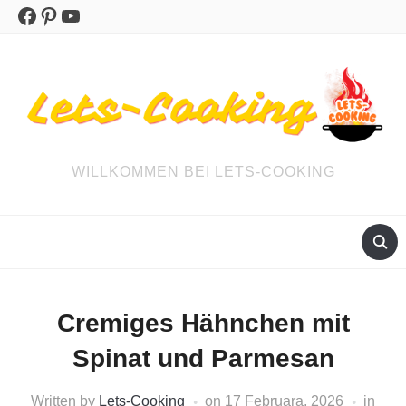
Facebook
Pinterest
YouTube
WILLKOMMEN BEI LETS-COOKING
Cremiges Hähnchen mit
Spinat und Parmesan
Written by
Lets-Cooking
on
17 Februara, 2026
in