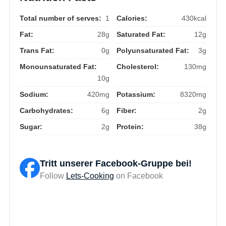
Total number of serves:
1
Calories:
430kcal
Fat:
28g
Saturated Fat:
12g
Trans Fat:
0g
Polyunsaturated Fat:
3g
Monounsaturated Fat:
Cholesterol:
130mg
10g
Sodium:
420mg
Potassium:
8320mg
Carbohydrates:
6g
Fiber:
2g
Sugar:
2g
Protein:
38g
Tritt unserer Facebook-Gruppe bei!
Follow
Lets-Cooking
on Facebook