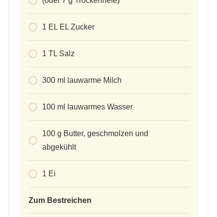
(oder 7 g Trockenhefe)
1
EL EL Zucker
1
TL Salz
300
ml
lauwarme Milch
100
ml
lauwarmes Wasser
100
g
Butter, geschmolzen und
abgekühlt
1
Ei
Zum Bestreichen