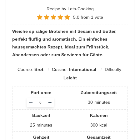
Recipe by Lets-Cooking
5.0
from
1
vote
Weiche spiralige Brötchen mit Sesam und Butter,
perfekt fluffig und aromatisch. Ein einfaches
hausgemachtes Rezept, ideal zum Frühstück,
Abendessen oder zum Servieren für Gäste.
Course:
Brot
Cuisine:
International
Difficulty:
Leicht
Portionen
Zubereitungszeit
Adjust
–
+
30
minutes
servings
Backzeit
Kalorien
25
minutes
300
kcal
Gehzeit
Gesamtzeit