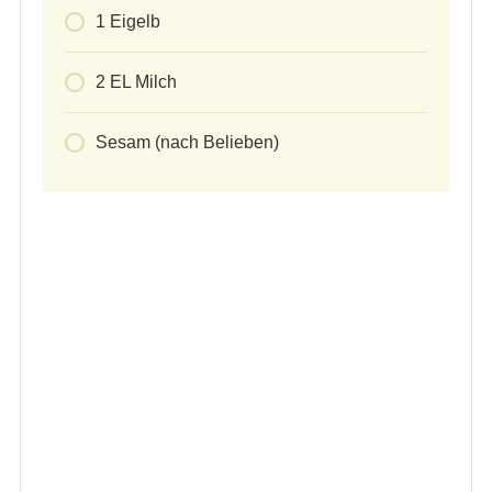
1
Eigelb
2
EL Milch
Sesam (nach Belieben)