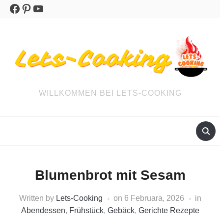
Facebook
Pinterest
YouTube
WILLKOMMEN BEI LETS-COOKING
Blumenbrot mit Sesam
Written by
Lets-Cooking
on
6 Februara, 2026
in
Abendessen
,
Frühstück
,
Gebäck
,
Gerichte Rezepte