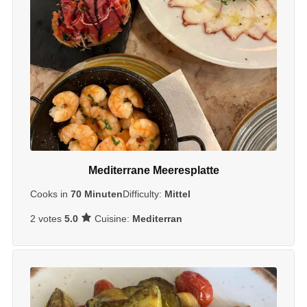
window) X Like this:Like Loading… Related
th
Mediterrane Meeresplatte
Cooks in
70 Minuten
Difficulty:
Mittel
Cuisine:
Mediterran
2 votes
5.0