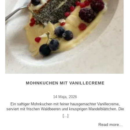
MOHNKUCHEN MIT VANILLECREME
14 Maja, 2026
Ein saftiger Mohnkuchen mit feiner hausgemachter Vanillecreme,
serviert mit frischen Waldbeeren und knusprigen Mandelblättchen. Die
Or
Kombination aus aromatischem Mohn, cremiger Vanille und fruchtiger
[...]
Säure der Beeren sorgt für ein elegantes Dessert mit modernem Café-
M
Charakter. Ideal als festliches Dessert, zum Nachmittagskaffee oder
d
Read more...
für besondere Anlässe. Direkt zum Rezept Warum Sie dieses Rezept