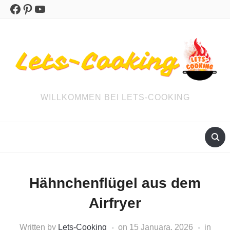
Facebook
Pinterest
YouTube
WILLKOMMEN BEI LETS-COOKING
Hähnchenflügel aus dem
Airfryer
Written by
Lets-Cooking
on
15 Januara, 2026
in