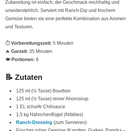
Zubereitung ist einfach, der Geschmack reichhaltig und
unwiderstehlich. Serviert mit Ranch-Dip und frischem
Gemüse bieten sie eine perfekte Kombination aus Aromen
und Texturen.
⏱
Vorbereitungszeit:
5 Minuten
🔥
Garzeit:
35 Minuten
🍽
Portionen:
6
📝 Zutaten
125 ml (½ Tasse) Bourbon
125 ml (½ Tasse) reiner Ahornsirup
1 EL scharfe Chilisauce
1,5 kg Hähnchenflügel (Nibbles)
Ranch-Dressing
(zum Servieren)
Frisches rohes Gemüse (Karotten, Gurken, Paprika –