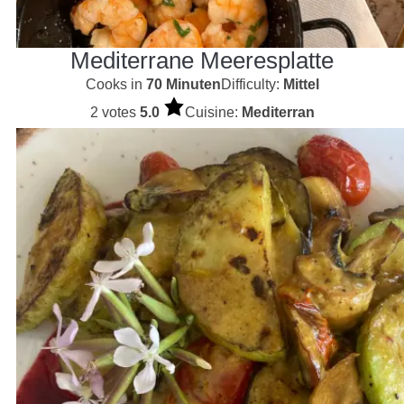
Mediterrane Meeresplatte
Cooks in
70 Minuten
Difficulty:
Mittel
2 votes
5.0
Cuisine:
Mediterran