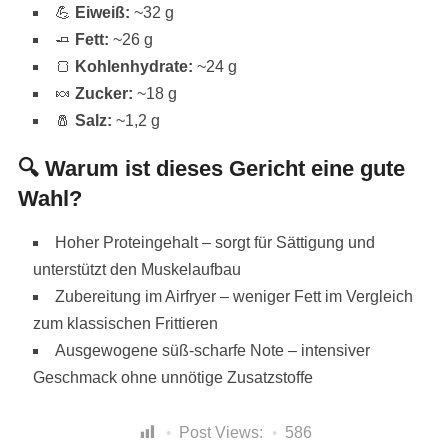
💪
Eiweiß:
~32 g
🧈
Fett:
~26 g
🍞
Kohlenhydrate:
~24 g
🍬
Zucker:
~18 g
🧂
Salz:
~1,2 g
🔍 Warum ist dieses Gericht eine gute
Wahl?
Hoher Proteingehalt – sorgt für Sättigung und
unterstützt den Muskelaufbau
Zubereitung im Airfryer – weniger Fett im Vergleich
zum klassischen Frittieren
Ausgewogene süß-scharfe Note – intensiver
Geschmack ohne unnötige Zusatzstoffe
Post Views:
586