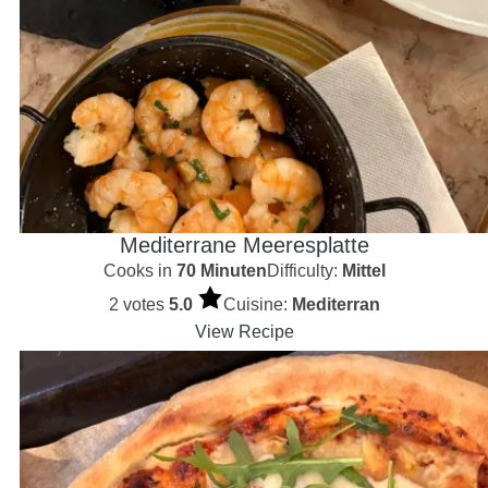
Mediterrane Meeresplatte
Cooks in
70 Minuten
Difficulty:
Mittel
2 votes
5.0
Cuisine:
Mediterran
View Recipe