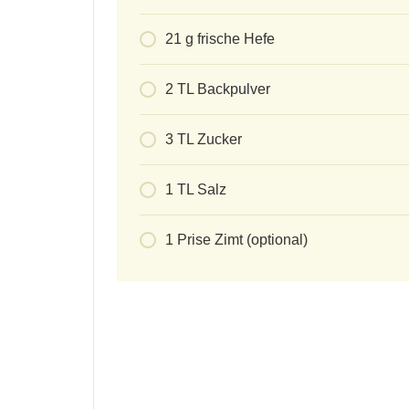
21
g
frische Hefe
2
TL Backpulver
3
TL Zucker
1
TL Salz
1
Prise Zimt (optional)