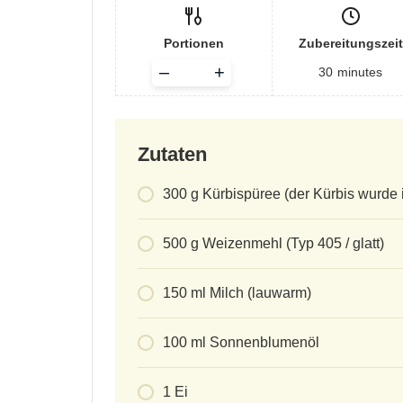
Portionen
Zubereitungszeit
Adjust
–
+
30
minutes
servings
Zutaten
300
g
Kürbispüree (der Kürbis wurde
500
g
Weizenmehl (Typ 405 / glatt)
150
ml
Milch (lauwarm)
100
ml
Sonnenblumenöl
1
Ei