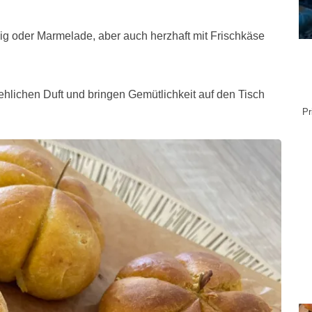
W
Pu
ig oder Marmelade, aber auch herzhaft mit Frischkäse
M
Of
R
Be
hlichen Duft und bringen Gemütlichkeit auf den Tisch
R
Pr
sc
be
70
dün
ist
si
Ab
Me
Sch
Ma
Mi
wi
g