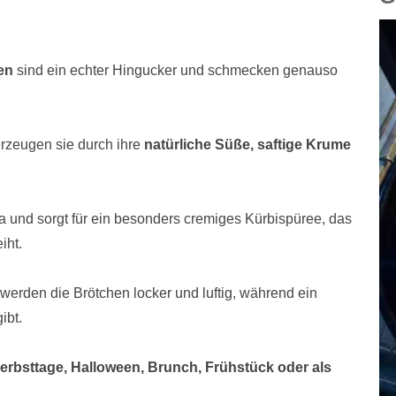
od
by
Ca
Fo
en
sind ein echter Hingucker und schmecken genauso
gl
We
rzeugen sie durch ihre
natürliche Süße, saftige Krume
A
h
Wa
a und sorgt für ein besonders cremiges Kürbispüree, das
iht.
K
erden die Brötchen locker und luftig, während ein
Au
l
ibt.
noc
Le
erbsttage, Halloween, Brunch, Frühstück oder als
c