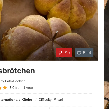
Z
Hi
vo
Te
b
näc
zu
si
Pin
Print
sbrötchen
 by Lets-Cooking
5.0
from
1
vote
nternationale Küche
Difficulty:
Mittel