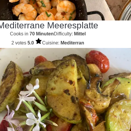
Mediterrane Meeresplatte
Cooks in
70 Minuten
Difficulty:
Mittel
2 votes
5.0
Cuisine:
Mediterran