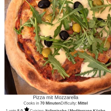
Pizza mit Mozzarella
Cooks in
70 Minuten
Difficulty:
Mittel
1 vote
5.0
Cuisine:
Italienische / Mediterrane Küche