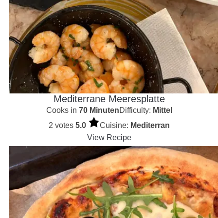
Mediterrane Meeresplatte
Cooks in
70 Minuten
Difficulty:
Mittel
2 votes
5.0
Cuisine:
Mediterran
View Recipe