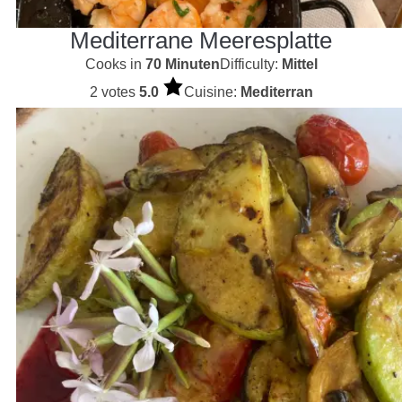
Mediterrane Meeresplatte
Cooks in
70 Minuten
Difficulty:
Mittel
2 votes
5.0
Cuisine:
Mediterran