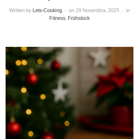
Written by
Lets-Cooking
on
29 Novembra, 2025
in
Fitness
,
Frühstück