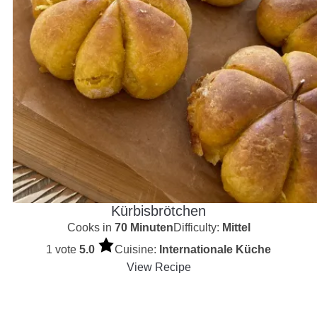
Kürbisbrötchen
Cooks in
70 Minuten
Difficulty:
Mittel
1 vote
5.0
Cuisine:
Internationale Küche
View Recipe