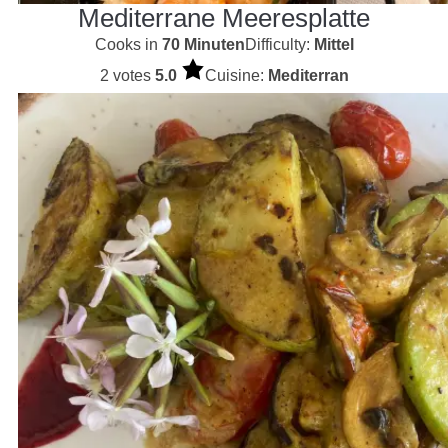
Mediterrane Meeresplatte
Cooks in
70 Minuten
Difficulty:
Mittel
2 votes
5.0
Cuisine:
Mediterran