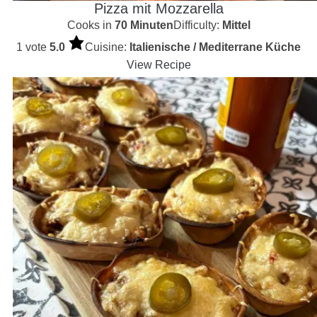
Pizza mit Mozzarella
Cooks in
70 Minuten
Difficulty:
Mittel
1 vote
5.0
Cuisine:
Italienische / Mediterrane Küche
View Recipe