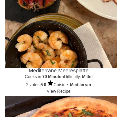
Mediterrane Meeresplatte
Cooks in
70 Minuten
Difficulty:
Mittel
2 votes
5.0
Cuisine:
Mediterran
View Recipe