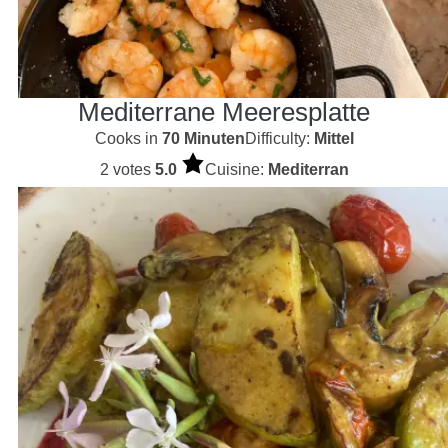
Mediterrane Meeresplatte
Cooks in
70 Minuten
Difficulty:
Mittel
2 votes
5.0
Cuisine:
Mediterran