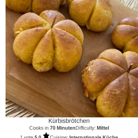
Kürbisbrötchen
Cooks in
70 Minuten
Difficulty:
Mittel
1 vote
5.0
Cuisine:
Internationale Küche