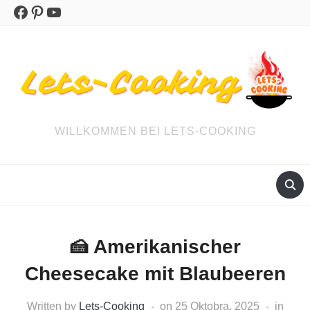
Facebook
Pinterest
YouTube
WILLKOMMEN BEI LETS-COOKING
🍰 Amerikanischer
Cheesecake mit Blaubeeren
Written by
Lets-Cooking
on
25 Oktobra, 2025
in