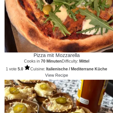
Pizza mit Mozzarella
Cooks in
70 Minuten
Difficulty:
Mittel
1 vote
5.0
Cuisine:
Italienische / Mediterrane Küche
View Recipe