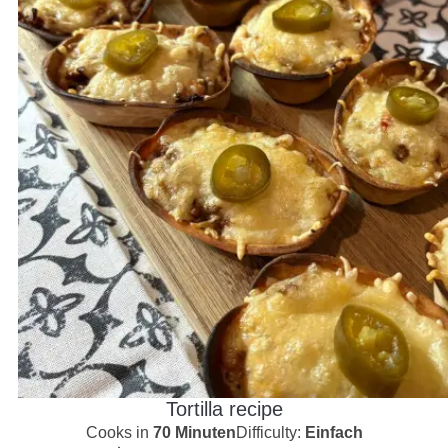
Tortilla recipe
Cooks in
70 Minuten
Difficulty:
Einfach