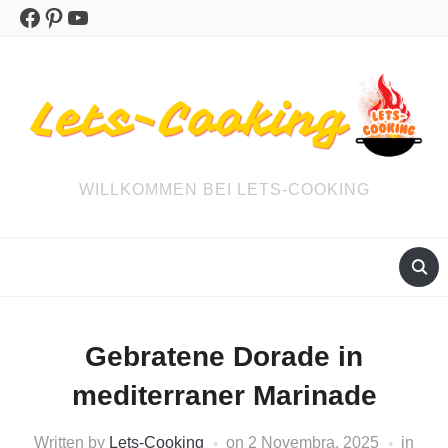
Facebook
Pinterest
YouTube
WILLKOMMEN BEI LETS-COOKING
Gebratene Dorade in
mediterraner Marinade
Written by
Lets-Cooking
on
2 Novembra, 2025
in