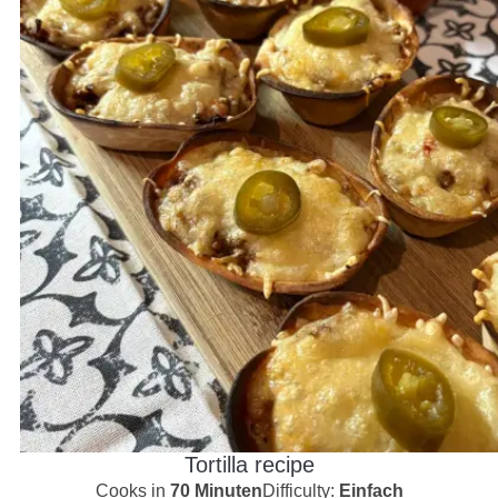
Tortilla recipe
Cooks in
70 Minuten
Difficulty:
Einfach