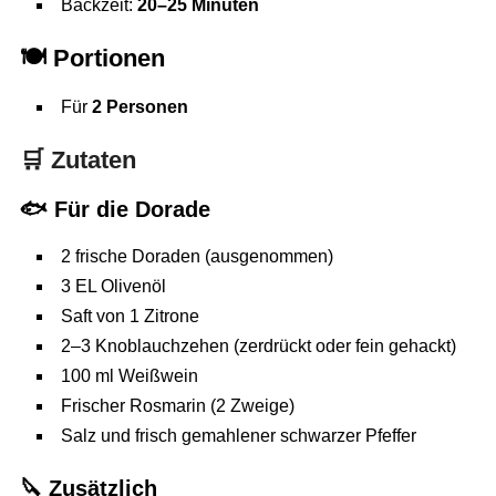
Backzeit:
20–25 Minuten
🍽️
Portionen
Für
2 Personen
🛒
Zutaten
🐟 Für die Dorade
2 frische Doraden (ausgenommen)
3 EL Olivenöl
Saft von 1 Zitrone
2–3 Knoblauchzehen (zerdrückt oder fein gehackt)
100 ml Weißwein
Frischer Rosmarin (2 Zweige)
Salz und frisch gemahlener schwarzer Pfeffer
🔪 Zusätzlich