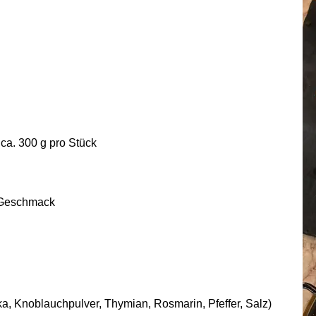
Z
Hi
vo
Te
b
näc
zu
si
 ca. 300 g pro Stück
h Geschmack
ka, Knoblauchpulver, Thymian, Rosmarin, Pfeffer, Salz)