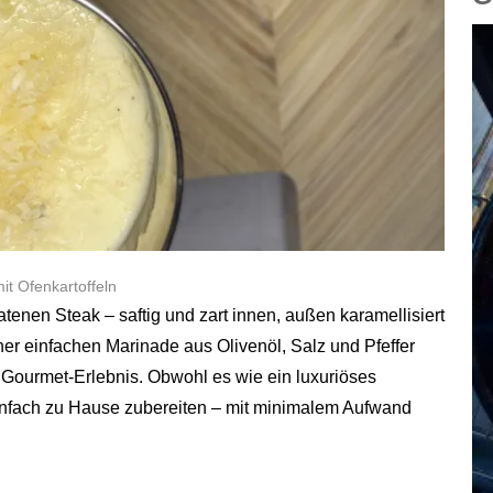
od
by
Ca
Fo
gl
We
A
h
Wa
it Ofenkartoffeln
tenen Steak – saftig und zart innen, außen karamellisiert
K
iner einfachen Marinade aus Olivenöl, Salz und Pfeffer
Au
 Gourmet-Erlebnis. Obwohl es wie ein luxuriöses
l
einfach zu Hause zubereiten – mit minimalem Aufwand
noc
Le
c