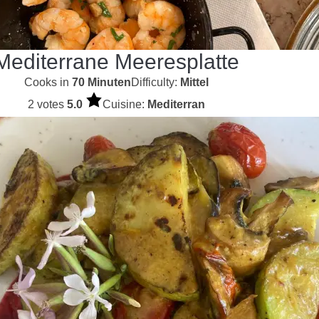
Mediterrane Meeresplatte
Cooks in
70 Minuten
Difficulty:
Mittel
2 votes
5.0
Cuisine:
Mediterran