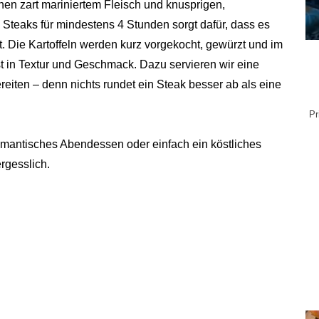
hen zart mariniertem Fleisch und knusprigen,
W
 Steaks für mindestens 4 Stunden sorgt dafür, dass es
Pu
t. Die Kartoffeln werden kurz vorgekocht, gewürzt und im
M
Of
t in Textur und Geschmack. Dazu servieren wir eine
R
eiten – denn nichts rundet ein Steak besser ab als eine
Be
R
Pr
romantisches Abendessen oder einfach ein köstliches
rgesslich.
sc
be
70
dün
ist
si
Ab
Me
Sch
Ma
Mi
wi
g