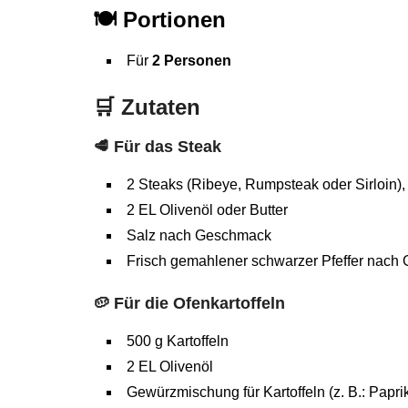
🍽️
Portionen
Für
2 Personen
🛒
Zutaten
🥩 Für das Steak
2 Steaks (Ribeye, Rumpsteak oder Sirloin),
2 EL Olivenöl oder Butter
Salz nach Geschmack
Frisch gemahlener schwarzer Pfeffer nac
🥔 Für die Ofenkartoffeln
500 g Kartoffeln
2 EL Olivenöl
Gewürzmischung für Kartoffeln (z. B.: Papri