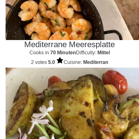
Mediterrane Meeresplatte
Cooks in
70 Minuten
Difficulty:
Mittel
2 votes
5.0
Cuisine:
Mediterran