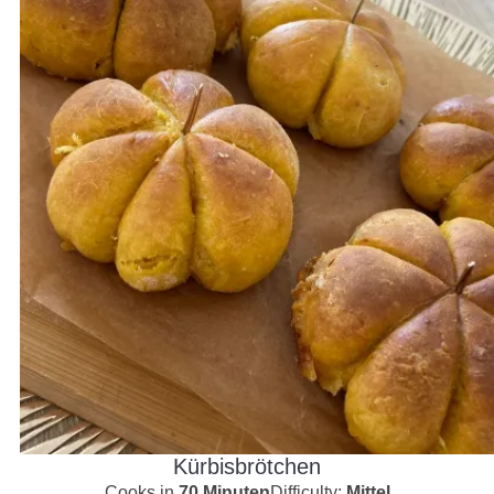
Kürbisbrötchen
Cooks in
70 Minuten
Difficulty:
Mittel