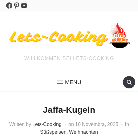
Facebook
Pinterest
YouTube
WILLKOMMEN BEI LETS-COOKING
MENU
Jaffa-Kugeln
Written by
Lets-Cooking
on
10 Novembra, 2025
in
Süßspeisen
,
Weihnachten