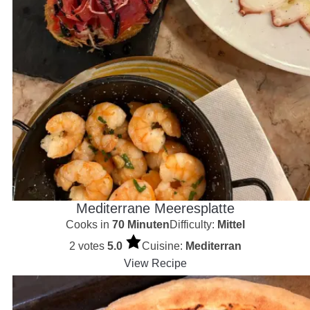
Mediterrane Meeresplatte
Cooks in
70 Minuten
Difficulty:
Mittel
2 votes
5.0
Cuisine:
Mediterran
View Recipe