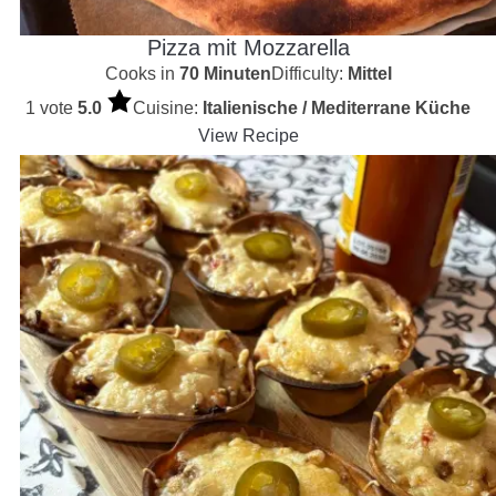
Pizza mit Mozzarella
Cooks in
70 Minuten
Difficulty:
Mittel
1 vote
5.0
Cuisine:
Italienische / Mediterrane Küche
View Recipe