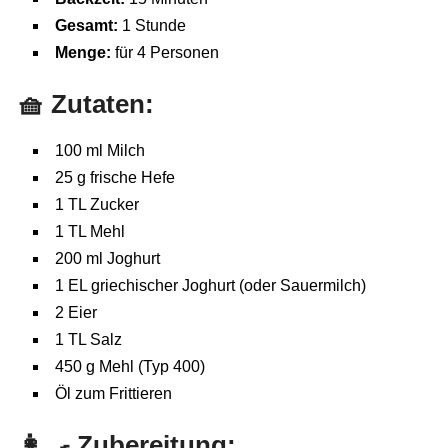
Gesamt:
1 Stunde
Menge:
für 4 Personen
🧺
Zutaten:
100 ml Milch
25 g frische Hefe
1 TL Zucker
1 TL Mehl
200 ml Joghurt
1 EL griechischer Joghurt (oder Sauermilch)
2 Eier
1 TL Salz
450 g Mehl (Typ 400)
Öl zum Frittieren
👩‍🍳
Zubereitung: