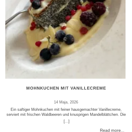
MOHNKUCHEN MIT VANILLECREME
14 Maja, 2026
Ein saftiger Mohnkuchen mit feiner hausgemachter Vanillecreme,
serviert mit frischen Waldbeeren und knusprigen Mandelblättchen. Die
Or
Kombination aus aromatischem Mohn, cremiger Vanille und fruchtiger
[...]
Säure der Beeren sorgt für ein elegantes Dessert mit modernem Café-
M
Charakter. Ideal als festliches Dessert, zum Nachmittagskaffee oder
d
Read more...